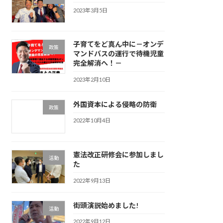
2023年3月5日
子育てをど真ん中に－オンデ
政策
マンドバスの運行で待機児童
完全解消へ！－
2023年2月10日
外国資本による侵略の防衛
政策
2022年10月4日
憲法改正研修会に参加しまし
活動
た
2022年9月13日
街頭演説始めました!
活動
2022年9月12日