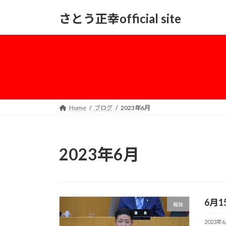
コ
ナ
さとう正幸official site
ン
ビ
テ
ゲ
ン
ー
ツ
シ
へ
ョ
ス
ン
キ
に
ッ
移
Home
ブログ
2023年6月
プ
動
2023年6月
6月
報告
2023年